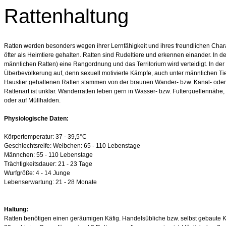
Rattenhaltung
Ratten werden besonders wegen ihrer Lernfähigkeit und ihres freundlichen Char
öfter als Heimtiere gehalten. Ratten sind Rudeltiere und erkennen einander. In de
männlichen Ratten) eine Rangordnung und das Territorium wird verteidigt. In de
Überbevölkerung auf, denn sexuell motivierte Kämpfe, auch unter männlichen Tier
Haustier gehaltenen Ratten stammen von der braunen Wander- bzw. Kanal- oder 
Rattenart ist unklar. Wanderratten leben gern in Wasser- bzw. Futterquellennähe, 
oder auf Müllhalden.
Physiologische Daten:
Körpertemperatur: 37 - 39,5°C
Geschlechtsreife: Weibchen: 65 - 110 Lebenstage
Männchen: 55 - 110 Lebenstage
Trächtigkeitsdauer: 21 - 23 Tage
Wurfgröße: 4 - 14 Junge
Lebenserwartung: 21 - 28 Monate
Haltung:
Ratten benötigen einen geräumigen Käfig. Handelsübliche bzw. selbst gebaute 