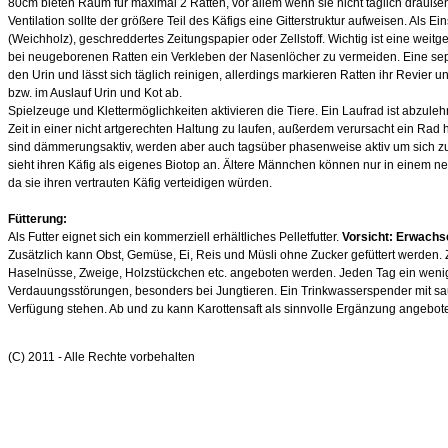
80cm bieten Raum für maximal 2 Ratten, vor allem wenn sie nicht täglich drauße
Ventilation sollte der größere Teil des Käfigs eine Gitterstruktur aufweisen. Als 
(Weichholz), geschreddertes Zeitungspapier oder Zellstoff. Wichtig ist eine weit
bei neugeborenen Ratten ein Verkleben der Nasenlöcher zu vermeiden. Eine sep
den Urin und lässt sich täglich reinigen, allerdings markieren Ratten ihr Revier 
bzw. im Auslauf Urin und Kot ab.
Spielzeuge und Klettermöglichkeiten aktivieren die Tiere. Ein Laufrad ist abzuleh
Zeit in einer nicht artgerechten Haltung zu laufen, außerdem verursacht ein Rad
sind dämmerungsaktiv, werden aber auch tagsüber phasenweise aktiv um sich zu 
sieht ihren Käfig als eigenes Biotop an. Ältere Männchen können nur in einem
da sie ihren vertrauten Käfig verteidigen würden.
Fütterung:
Als Futter eignet sich ein kommerziell erhältliches Pelletfutter.
Vorsicht: Erwachs
Zusätzlich kann Obst, Gemüse, Ei, Reis und Müsli ohne Zucker gefüttert werde
Haselnüsse, Zweige, Holzstückchen etc. angeboten werden. Jeden Tag ein wenig
Verdauungsstörungen, besonders bei Jungtieren. Ein Trinkwasserspender mit sau
Verfügung stehen. Ab und zu kann Karottensaft als sinnvolle Ergänzung angebot
(C) 2011 - Alle Rechte vorbehalten