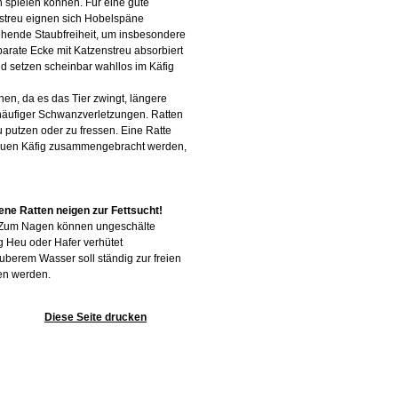
n spielen können. Für eine gute
Einstreu eignen sich Hobelspäne
gehende Staubfreiheit, um insbesondere
arate Ecke mit Katzenstreu absorbiert
und setzen scheinbar wahllos im Käfig
nen, da es das Tier zwingt, längere
 häufiger Schwanzverletzungen. Ratten
putzen oder zu fressen. Eine Ratte
 neuen Käfig zusammengebracht werden,
ene Ratten neigen zur Fettsucht!
n. Zum Nagen können ungeschälte
 Heu oder Hafer verhütet
berem Wasser soll ständig zur freien
en werden.
Diese Seite drucken