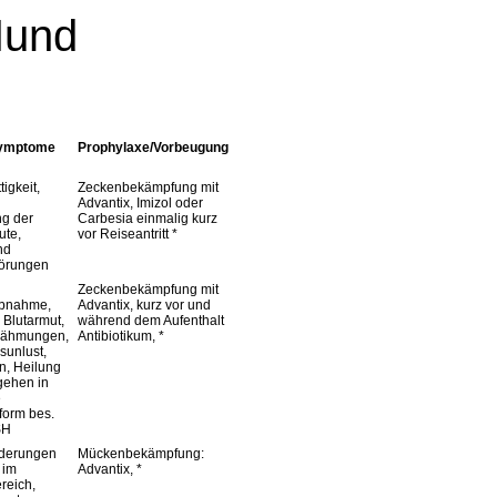
Hund
Symptome
Prophylaxe/Vorbeugung
tigkeit,
Zeckenbekämpfung mit
Advantix, Imizol oder
ng der
Carbesia einmalig kurz
ute,
vor Reiseantritt *
nd
törungen
Zeckenbekämpfung mit
abnahme,
Advantix, kurz vor und
 Blutarmut,
während dem Aufenthalt
Lähmungen,
Antibiotikum, *
unlust,
n, Heilung
gehen in
e
form bes.
SH
derungen
Mückenbekämpfung:
 im
Advantix, *
reich,