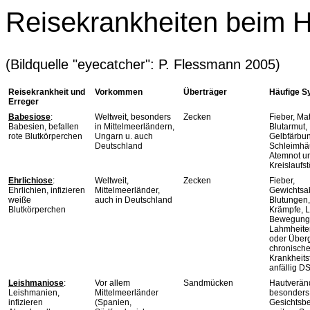
Reisekrankheiten beim 
(Bildquelle "eyecatcher": P. Flessmann 2005)
Reisekrankheit und
Vorkommen
Überträger
Häufige 
Erreger
Babesiose
:
Weltweit, besonders
Zecken
Fieber, Mat
Babesien, befallen
in Mittelmeerländern,
Blutarmut,
rote Blutkörperchen
Ungarn u. auch
Gelbfärbu
Deutschland
Schleimhä
Atemnot u
Kreislaufs
Ehrlichiose
:
Weltweit,
Zecken
Fieber,
Ehrlichien, infizieren
Mittelmeerländer,
Gewichts
weiße
auch in Deutschland
Blutungen,
Blutkörperchen
Krämpfe, 
Bewegungs
Lahmheite
oder Über
chronisch
Krankheits
anfällig D
Leishmaniose
:
Vor allem
Sandmücken
Hautverän
Leishmanien,
Mittelmeerländer
besonders
infizieren
(Spanien,
Gesichtsbe