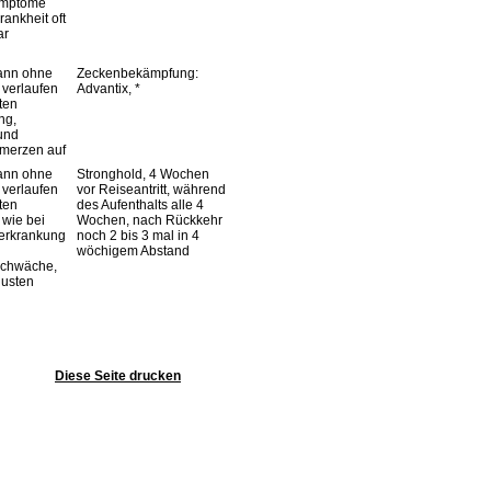
ymptome
Krankheit oft
ar
kann ohne
Zeckenbekämpfung:
verlaufen
Advantix, *
ten
ng,
und
merzen auf
kann ohne
Stronghold, 4 Wochen
verlaufen
vor Reiseantritt, während
ten
des Aufenthalts alle 4
wie bei
Wochen, nach Rückkehr
zerkrankung
noch 2 bis 3 mal in 4
wöchigem Abstand
schwäche,
Husten
Diese Seite drucken