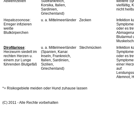
Abwehrzellen
Südfrankreich,
weitere S
Korsika, Italien,
vielfältig, 
Sardinien,
nicht heilb
Griechenland)
Hepatozoonose:
u. a. Mittelmeerländer
Zecken
Infektion 
Erreger infizieren
Symptome 
weiße
oder es tre
Blutkörperchen
Abmageru
Blutarmut 
Muskelsch
Dirofilariose
:
u. a. Mittelmeerländer
Stechmücken
Infektion 
Herzwurm siedelt im
(Spanien, Kanar.
Symptome 
rechten Herzen u.
Inseln, Frankreich,
oder es tre
einem zur Lunge
Italien, Sardinien,
Symptome 
führenden Blutgefäß
Sizilien,
einer Her
Griechenland)
auf:
Leistungs
Atemnot, 
*= Risikogebiete meiden oder Hund zuhause lassen
(C) 2011 - Alle Rechte vorbehalten