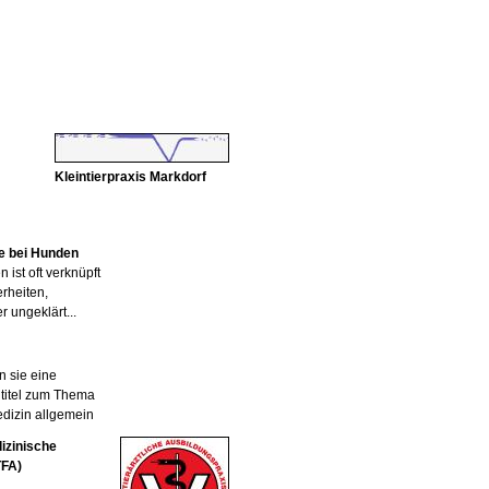
Kleintierpraxis Markdorf
e bei Hunden
 ist oft verknüpft
rheiten,
 ungeklärt...
n sie eine
htitel zum Thema
edizin allgemein
izinische
TFA)