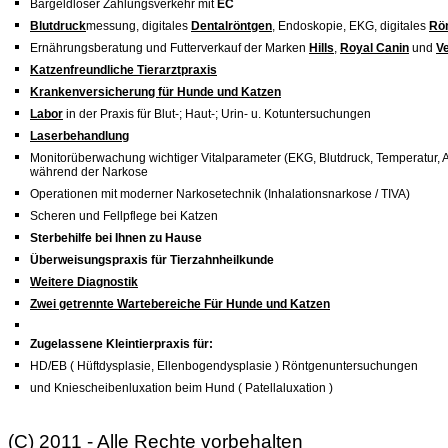
Bargeldloser Zahlungsverkehr mit
EC
Blutdruck
messung, digitales
Dentalröntgen
, Endoskopie, EKG, digitales
Rö
Ernährungsberatung und Futterverkauf der Marken
Hills
,
Royal Canin
und
V
Katzenfreundliche Tierarztpraxis
Krankenversicherung für Hunde und Katzen
Labor
in der Praxis für Blut-; Haut-; Urin- u. Kotuntersuchungen
Laserbehandlung
Monitorüberwachung wichtiger Vitalparameter (EKG, Blutdruck, Temperatur, A
während der Narkose
Operationen mit moderner Narkosetechnik (Inhalationsnarkose / TIVA)
Scheren und Fellpflege bei Katzen
Sterbehilfe bei Ihnen zu Hause
Überweisungspraxis für Tierzahnheilkunde
Weitere Diagnostik
Zwei getrennte Wartebereiche Für Hunde und Katzen
Zugelassene Kleintierpraxis für:
HD/EB ( Hüftdysplasie, Ellenbogendysplasie ) Röntgenuntersuchungen
und Kniescheibenluxation beim Hund ( Patellaluxation )
(C) 2011 - Alle Rechte vorbehalten