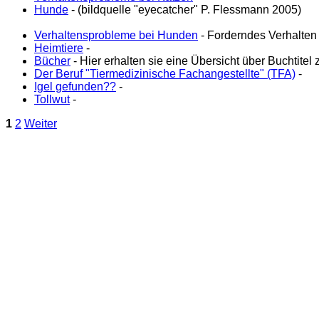
Hunde
- (bildquelle "eyecatcher" P. Flessmann 2005)
Verhaltensprobleme bei Hunden
- Forderndes Verhalten i
Heimtiere
-
Bücher
- Hier erhalten sie eine Übersicht über Buchtite
Der Beruf "Tiermedizinische Fachangestellte" (TFA)
-
Igel gefunden??
-
Tollwut
-
1
2
Weiter