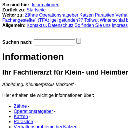
Sie sind hier:
Informationen
Zurück zu:
Startseite
Weiter zu:
Zähne
Operationsratgeber
Katzen
Parasiten
Verha
Fachangestellte" (TFA)
Igel gefunden??
Tollwut
Winterschlaf 
Allgemein:
Kontakt u. Datenschutz
So finden Sie uns
Impres
Suchen nach:
Informationen
Ihr Fachtierarzt für Klein- und Heimtie
Abbildung: Kleintierpraxis Markdorf -
Hier erhalten sie wichtige Informationen über:
Zähne
-
Operationsratgeber
-
Katzen
-
Parasiten
-
Verhaltensprobleme bei Katzen
-