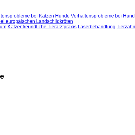
ltensprobleme bei Katzen
Hunde
Verhaltensprobleme bei Hun
bei europäischen Landschildkröten
sum
Katzenfreundliche Tierarztpraxis
Laserbehandlung
Tierzah
re