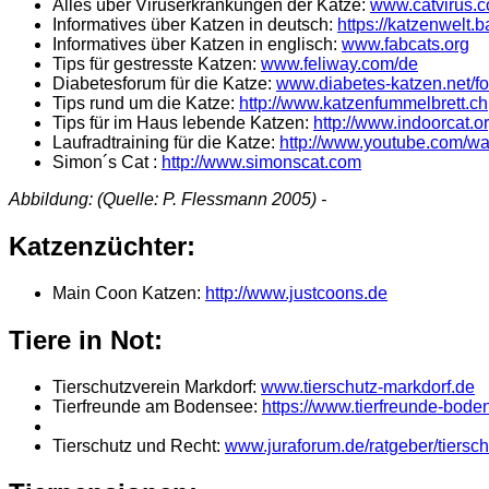
Alles über Viruserkrankungen der Katze:
www.catvirus.
Informatives über Katzen in deutsch:
https://katzenwelt.b
Informatives über Katzen in englisch:
www.fabcats.org
Tips für gestresste Katzen:
www.feliway.com/de
Diabetesforum für die Katze:
www.diabetes-katzen.net/f
Tips rund um die Katze:
http://www.katzenfummelbrett.ch
Tips für im Haus lebende Katzen:
http://www.indoorcat.o
Laufradtraining für die Katze:
http://www.youtube.com/w
Simon´s Cat :
http://www.simonscat.com
Abbildung: (Quelle: P. Flessmann 2005) -
Katzenzüchter:
Main Coon Katzen:
http://www.justcoons.de
Tiere in Not:
Tierschutzverein Markdorf:
www.tierschutz-markdorf.de
Tierfreunde am Bodensee:
https://www.tierfreunde-bode
Tierschutz und Recht:
www.juraforum.de/ratgeber/tiersch