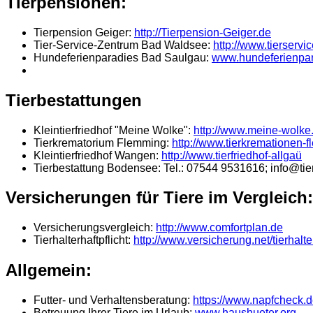
Tierpensionen:
Tierpension Geiger:
http://Tierpension-Geiger.de
Tier-Service-Zentrum Bad Waldsee:
http://www.tierservi
Hundeferienparadies Bad Saulgau:
www.hundeferienpa
Tierbestattungen
Kleintierfriedhof "Meine Wolke":
http://www.meine-wolke
Tierkrematorium Flemming:
http://www.tierkremationen-
Kleintierfriedhof Wangen:
http://www.tierfriedhof-allgaü
Tierbestattung Bodensee: Tel.: 07544 9531616; info@ti
Versicherungen für Tiere im Vergleich:
Versicherungsvergleich:
http://www.comfortplan.de
Tierhalterhaftpflicht:
http://www.versicherung.net/tierhalter
Allgemein:
Futter- und Verhaltensberatung:
https://www.napfcheck.d
Betreuung Ihrer Tiere im Urlaub:
www.haushueter.org