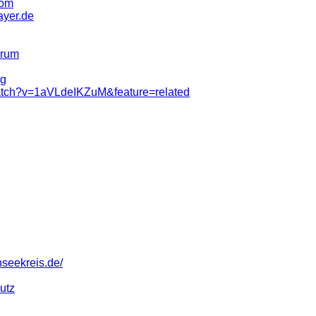
com
ayer.de
orum
rg
atch?v=1aVLdeIKZuM&feature=related
nseekreis.de/
utz