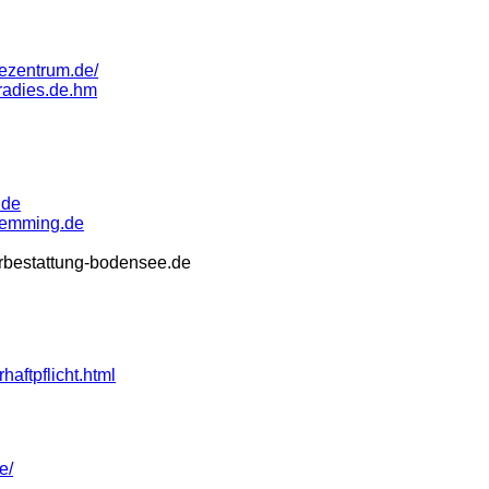
cezentrum.de/
radies.de.hm
.de
flemming.de
erbestattung-bodensee.de
haftpflicht.html
e/