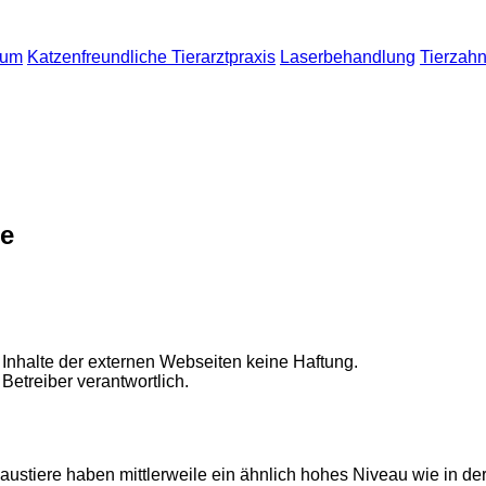
sum
Katzenfreundliche Tierarztpraxis
Laserbehandlung
Tierzah
re
 Inhalte der externen Webseiten keine Haftung.
 Betreiber verantwortlich.
austiere haben mittlerweile ein ähnlich hohes Niveau wie in d