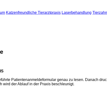
sum
Katzenfreundliche Tierarztpraxis
Laserbehandlung
Tierzah
re
IS
geführte Patientenanmeldeformular genau zu lesen. Danach druck
h wird der Ablauf in der Praxis beschleunigt.