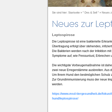
Sie sind hier:
Startseite
»
" Des & Sell "
»
Neues z
Leptospirose
Die Leptospirose ist eine bakterielle Erkra
Übertragung erfolgt über stehendes, infizie
Die Bakterien werden nach der Infektion mit
Symptome auf, wie Fressunlust, Erbrechen un
Die wichtigste Vorbeugemaßnahme ist daher
zwei neue Erregerstämme ausbreiten. Aus di
Um Ihrem Hund den bestmöglichen Schutz zu 
Zur Grundimmunisierung muss der neue Impf
werden.
https://www.msd-tiergesundheit.de/fokus
hund/leptospirose/