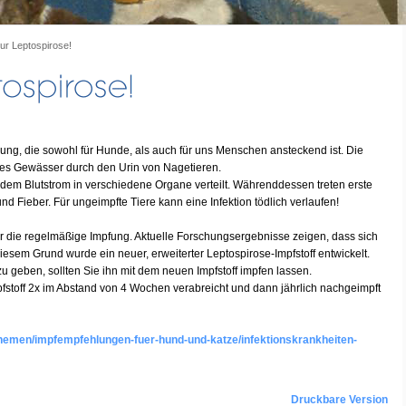
ur Leptospirose!
nkung, die sowohl für Hunde, als auch für uns Menschen ansteckend ist. Die
rtes Gewässer durch den Urin von Nagetieren.
 dem Blutstrom in verschiedene Organe verteilt. Währenddessen treten erste
d Fieber. Für ungeimpfte Tiere kann eine Infektion tödlich verlaufen!
 die regelmäßige Impfung. Aktuelle Forschungsergebnisse zeigen, dass sich
esem Grund wurde ein neuer, erweiterter Leptospirose-Impfstoff entwickelt.
geben, sollten Sie ihn mit dem neuen Impfstoff impfen lassen.
stoff 2x im Abstand von 4 Wochen verabreicht und dann jährlich nachgeimpft
themen/impfempfehlungen-fuer-hund-und-katze/infektionskrankheiten-
Druckbare Version