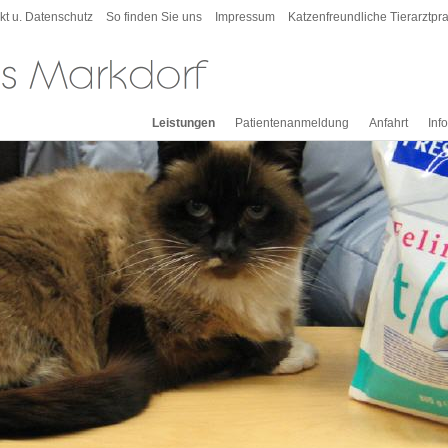
kt u. Datenschutz
So finden Sie uns
Impressum
Katzenfreundliche Tierarztpra
Leistungen
Patientenanmeldung
Anfahrt
Inf