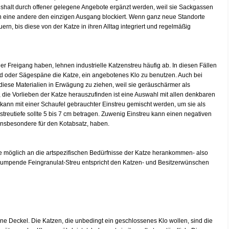
shalt durch offener gelegene Angebote ergänzt werden, weil sie Sackgassen
enn eine andere den einzigen Ausgang blockiert. Wenn ganz neue Standorte
, bis diese von der Katze in ihren Alltag integriert und regelmäßig
r Freigang haben, lehnen industrielle Katzenstreu häufig ab. In diesen Fällen
d oder Sägespäne die Katze, ein angebotenes Klo zu benutzen. Auch bei
iese Materialien in Erwägung zu ziehen, weil sie geräuschärmer als
, die Vorlieben der Katze herauszufinden ist eine Auswahl mit allen denkbaren
 kann mit einer Schaufel gebrauchter Einstreu gemischt werden, um sie als
treutiefe sollte 5 bis 7 cm betragen. Zuwenig Einstreu kann einen negativen
 insbesondere für den Kotabsatz, haben.
ie möglich an die artspezifischen Bedürfnisse der Katze herankommen- also
. Klumpende Feingranulat-Streu entspricht den Katzen- und Besitzerwünschen
ne Deckel. Die Katzen, die unbedingt ein geschlossenes Klo wollen, sind die