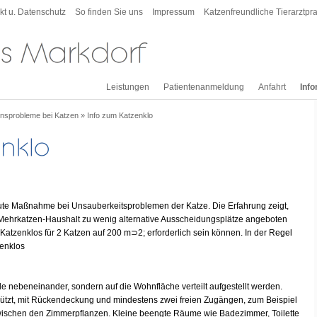
kt u. Datenschutz
So finden Sie uns
Impressum
Katzenfreundliche Tierarztpra
Leistungen
Patientenanmeldung
Anfahrt
Inf
ensprobleme bei Katzen
»
Info zum Katzenklo
gute Maßnahme bei Unsauberkeitsproblemen der Katze. Die Erfahrung zeigt,
ehrkatzen-Haushalt zu wenig alternative Ausscheidungsplätze angeboten
atzenklos für 2 Katzen auf 200 m⊃2; erforderlich sein können. In der Regel
zenklos
le nebeneinander, sondern auf die Wohnfläche verteilt aufgestellt werden.
hützt, mit Rückendeckung und mindestens zwei freien Zugängen, zum Beispiel
wischen den Zimmerpflanzen. Kleine beengte Räume wie Badezimmer, Toilette