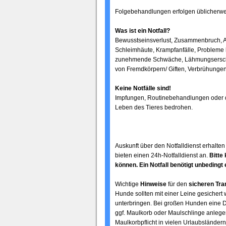
Folgebehandlungen erfolgen üblicherweis
Was ist ein Notfall?
Bewusstseinsverlust, Zusammenbruch, Ate
Schleimhäute, Krampfanfälle, Probleme b
zunehmende Schwäche, Lähmungserschein
von Fremdkörpern/ Giften, Verbrühungen
Keine Notfälle sind!
Impfungen, Routinebehandlungen oder d
Leben des Tieres bedrohen.
Auskunft über den Notfalldienst erhalten 
bieten einen 24h-Notfalldienst an.
Bitte
können. Ein Notfall benötigt unbedingt
Wichtige
Hinweise
für den
sicheren Tra
Hunde sollten mit einer Leine gesichert
unterbringen. Bei großen Hunden eine
ggf. Maulkorb oder Maulschlinge anlege
Maulkorbpflicht in vielen Urlaubsländern 