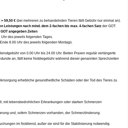
t
= 59,50 €
(bei mehreren zu behandelnden Tieren fällt Gebühr nur einmal an).
hen Leistungen nach mind. dem 2-fachen bis max. 4-fachen Satz
der GOT:
er GOT angegeben Zeiten
0 Uhr des jeweils folgenden Tages.
r Ende 8.00 Uhr des jeweils folgenden Montags.
dienstgebühr von 0.00 Uhr bis 24.00 Uhr. Bieten Praxen regulär verlängerte
tunde an, fällt keine Notdiegebühr während dieser genannten Sprechzeiten
Versorgung erhebliche gesundheitliche Schäden oder der Tod des Tieres zu
ll, mit lebensbedrohlichen Erkrankungen oder starken Schmerzen
isierung und, sofern Schmerzen vorhanden, der Schmerzlinderung.
chungen im Notdienst, außer sie sind für die Stabilisierung notwendig.