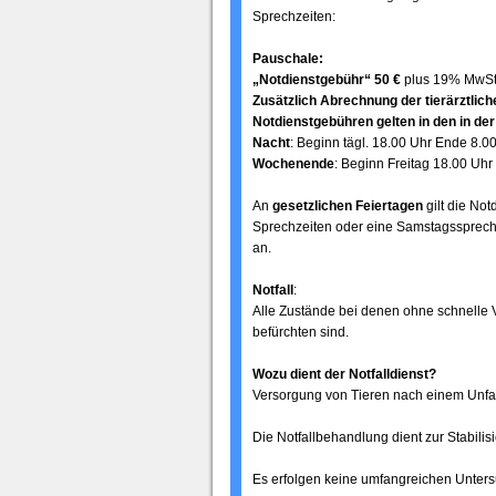
Sprechzeiten:
Pauschale:
„Notdienstgebühr“ 50 €
plus 19% MwS
Zusätzlich Abrechnung der tierärztlic
Notdienstgebühren gelten in den in d
Nacht
: Beginn tägl. 18.00 Uhr Ende 8.0
Wochenende
: Beginn Freitag 18.00 Uh
An
gesetzlichen Feiertagen
gilt die Not
Sprechzeiten oder eine Samstagssprechs
an.
Notfall
:
Alle Zustände bei denen ohne schnelle 
befürchten sind.
Wozu dient der Notfalldienst?
Versorgung von Tieren nach einem Unfa
Die Notfallbehandlung dient zur Stabil
Es erfolgen keine umfangreichen Untersu