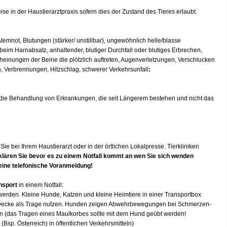
e in der Haustierarztpraxis sofern dies der Zustand des Tieres erlaubt.
mnot, Blutungen (stärker/ unstillbar), ungewöhnlich helle/blasse
eim Harnabsatz, anhaltender, blutiger Durchfall oder blutiges Erbrechen,
ungen der Beine die plötzlich auftreten, Augenverletzungen, Verschlucken
, Verbrennungen, Hitzschlag, schwerer Verkehrsunfall
:
ie Behandlung von Erkrankungen, die seit Längerem bestehen und nicht das
Sie bei Ihrem Haustierarzt oder in der örtlichen Lokalpresse. Tierkliniken
 klären Sie bevor es zu einem Notfall kommt an wen Sie sich wenden
 eine telefonische Voranmeldung!
nsport
in einem Notfall:
 werden. Kleine Hunde, Katzen und kleine Heimtiere in einer Transportbox
 Decke als Trage nutzen. Hunden zeigen Abwehrbewegungen bei Schmerzen-
n (das Tragen eines Maulkorbes sollte mit dem Hund geübt werden!
(Bsp. Österreich) in öffentlichen Verkehrsmitteln)