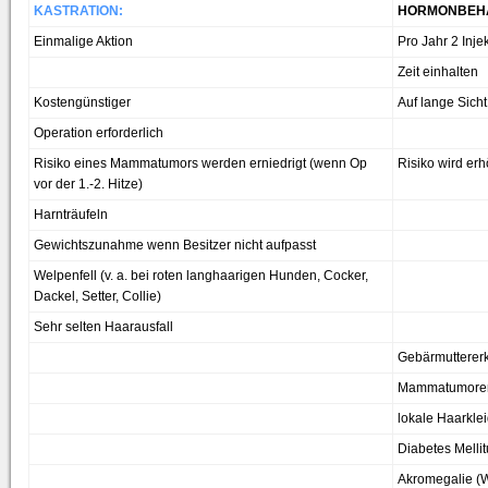
KASTRATION:
HORMONBEH
Einmalige Aktion
Pro Jahr 2 Inje
Zeit einhalten
Kostengünstiger
Auf lange Sich
Operation erforderlich
Risiko eines Mammatumors werden erniedrigt (wenn Op
Risiko wird erh
vor der 1.-2. Hitze)
Harnträufeln
Gewichtszunahme wenn Besitzer nicht aufpasst
Welpenfell (v. a. bei roten langhaarigen Hunden, Cocker,
Dackel, Setter, Collie)
Sehr selten Haarausfall
Gebärmutterer
Mammatumore
lokale Haarkl
Diabetes Mellit
Akromegalie (