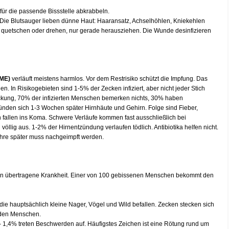
für die passende Bissstelle abkrabbeln.
ie Blutsauger lieben dünne Haut: Haaransatz, Achselhöhlen, Kniekehlen
s quetschen oder drehen, nur gerade herausziehen. Die Wunde desinfizieren
SME)
verläuft meistens harmlos. Vor dem Restrisiko schützt die Impfung. Das
. In Risikogebieten sind 1-5% der Zecken infiziert, aber nicht jeder Stich
eckung, 70% der infizierten Menschen bemerken nichts, 30% haben
nden sich 1-3 Wochen später Hirnhäute und Gehirn. Folge sind Fieber,
fallen ins Koma. Schwere Verläufe kommen fast ausschließlich bei
völlig aus. 1-2% der Hirnentzündung verlaufen tödlich. Antibiotika helfen nicht.
Jahre später muss nachgeimpft werden.
cken übertragene Krankheit. Einer von 100 gebissenen Menschen bekommt den
die hauptsächlich kleine Nager, Vögel und Wild befallen. Zecken stecken sich
 den Menschen.
3 - 1,4% treten Beschwerden auf. Häufigstes Zeichen ist eine Rötung rund um