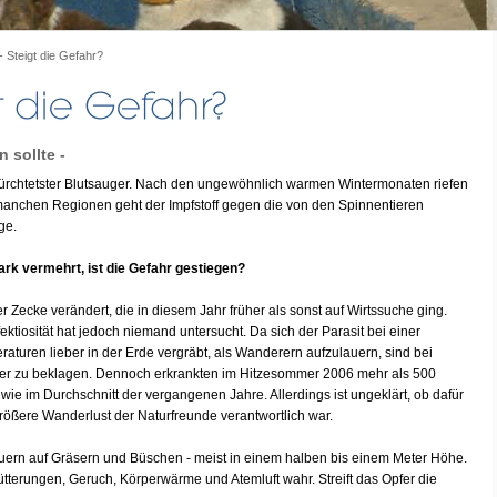
 Steigt die Gefahr?
 sollte -
ürchtetster Blutsauger. Nach den ungewöhnlich warmen Wintermonaten riefen
manchen Regionen geht der Impfstoff gegen die von den Spinnentieren
ge.
ark vermehrt, ist die Gefahr gestiegen?
er Zecke verändert, die in diesem Jahr früher als sonst auf Wirtssuche ging.
nfektiosität hat jedoch niemand untersucht. Da sich der Parasit bei einer
aturen lieber in der Erde vergräbt, als Wanderern aufzulauern, sind bei
fer zu beklagen. Dennoch erkrankten im Hitzesommer 2006 mehr als 500
e im Durchschnitt der vergangenen Jahre. Allerdings ist ungeklärt, ob dafür
rößere Wanderlust der Naturfreunde verantwortlich war.
uern auf Gräsern und Büschen - meist in einem halben bis einem Meter Höhe.
erungen, Geruch, Körperwärme und Atemluft wahr. Streift das Opfer die