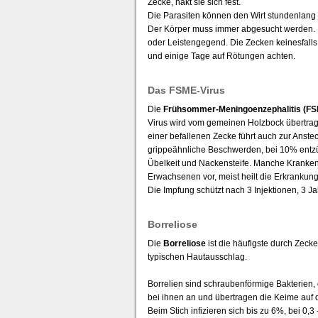
Zecke, hakt sie sich fest.
Die Parasiten können den Wirt stundenlang 
Der Körper muss immer abgesucht werden. D
oder Leistengegend. Die Zecken keinesfall
und einige Tage auf Rötungen achten.
Das FSME-Virus
Die
Frühsommer-Meningoenzephalitis (F
Virus wird vom gemeinen Holzbock übertragen
einer befallenen Zecke führt auch zur Anst
grippeähnliche Beschwerden, bei 10% entzü
Übelkeit und Nackensteife. Manche Kranken 
Erwachsenen vor, meist heilt die Erkrankung 
Die Impfung schützt nach 3 Injektionen, 3 
Borreliose
Die
Borreliose
ist die häufigste durch Ze
typischen Hautausschlag.
Borrelien sind schraubenförmige Bakterien, 
bei ihnen an und übertragen die Keime auf
Beim Stich infizieren sich bis zu 6%, bei 0,