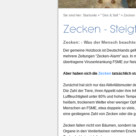
Sie sind hier:
Startseite
»
" Des & Sell "
»
Zecken -
Zecken: - Was der Mensch beachten
Der gemeine Holzbock ist Deutschlands gef
mehrere Zeitungen "Zecken-Alarm" aus. In 
übertragene Viruserkrankung FSME zur Nei
Aber haben sich die
Zecken
tatsächlich st
Zunächst hat sich nur das Aktivitätsmuster d
Die Zahl der Tiere, ihren Appetit oder ihre I
Luftfeuchtigkeit unter 80% und hohen Temper
heißem, trockenem Wetter eher weniger Op
Menschen an FSME, etwa doppele so viele, wi
eine gestiegene Zahl von Zecken oder die g
Zecken fallen nicht von Bäumen, sondern la
Organe in den Vorderbeinen nehmen Erschütt