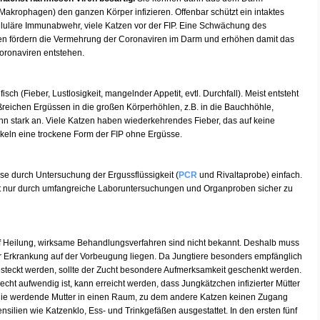
Makrophagen) den ganzen Körper infizieren. Offenbar schützt ein intaktes
lluläre Immunabwehr, viele Katzen vor der FIP. Eine Schwächung des
en fördern die Vermehrung der Coronaviren im Darm und erhöhen damit das
oronaviren entstehen.
ch (Fieber, Lustlosigkeit, mangelnder Appetit, evtl. Durchfall). Meist entsteht
ißreichen Ergüssen in die großen Körperhöhlen, z.B. in die Bauchhöhle,
nn stark an. Viele Katzen haben wiederkehrendes Fieber, das auf keine
keln eine trockene Form der FIP ohne Ergüsse.
ose durch Untersuchung der Ergussflüssigkeit (
PCR
und Rivaltaprobe) einfach.
st nur durch umfangreiche Laboruntersuchungen und Organproben sicher zu
auf Heilung, wirksame Behandlungsverfahren sind nicht bekannt. Deshalb muss
 Erkrankung auf der Vorbeugung liegen. Da Jungtiere besonders empfänglich
gesteckt werden, sollte der Zucht besondere Aufmerksamkeit geschenkt werden.
cht aufwendig ist, kann erreicht werden, dass Jungkätzchen infizierter Mütter
die werdende Mutter in einen Raum, zu dem andere Katzen keinen Zugang
nsilien wie Katzenklo, Ess- und Trinkgefäßen ausgestattet. In den ersten fünf