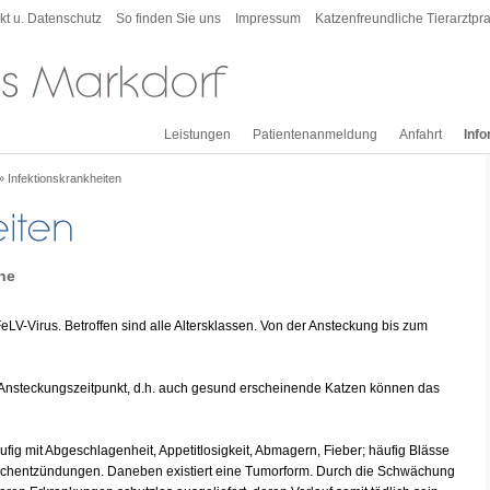
kt u. Datenschutz
So finden Sie uns
Impressum
Katzenfreundliche Tierarztpra
Leistungen
Patientenanmeldung
Anfahrt
Inf
»
Infektionskrankheiten
he
LV-Virus. Betroffen sind alle Altersklassen. Von der Ansteckung bis zum
m Ansteckungszeitpunkt, d.h. auch gesund erscheinende Katzen können das
äufig mit Abgeschlagenheit, Appetitlosigkeit, Abmagern, Fieber; häufig Blässe
ischentzündungen. Daneben existiert eine Tumorform. Durch die Schwächung