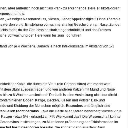
erten, aber äußerlich noch nicht als krank zu erkennende Tiere. Risikofaktoren:
ierpensionen etc.
n , wässriger Nasenausfluss, Niesen, Fieber, Appetitlosigkeit. Ohne Therapie
s werden eitrig, Entstehung von schmerzhaften Geschwüren an Nase, Zunge,
ichts mehr, da der Geruchssinn stark eingeschränkt ist und das Fressen
asche Schwächung der Tiere kann bis zum Tod führen.
and von je 4 Wochen). Danach je nach Infektionslage im Abstand von 1-3
ankheit der Katze, die durch ein Virus (ein Corona-Virus) verursacht wird.
 mit dem Stuhl ausgeschieden und von anderen Katzen mit Mund und Nase
s bis zu 6 Wochen ansteckend. Deshalb ist eine Ansteckung nicht nur direkt
ontaminierten Boden, Käfige, Decken, Kissen und Polster, Ess- und
Hände und Kleidung der Menschen möglich. Besonders empfänglich sind
ten Fällen recht harmlos
. Etwa die Hälfte aller Katzen beherbergt dieses Virus
er Katzen - etwa 5% - erkrankt an FIP. Wie kommt das? Die Wissenschaft konnte
 Coronavirus in sich tragen, zu Mutationen (=Änderung der Erbinformation im
nächst harmlosen Viren bösartig.
Sie können dann aus dem Darm