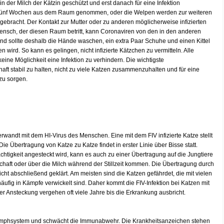
 der Milch der Kätzin geschützt und erst danach für eine Infektion
h fünf Wochen aus dem Raum genommen, oder die Welpen werden zur weiteren
ebracht. Der Kontakt zur Mutter oder zu anderen möglicherweise infizierten
Mensch, der diesen Raum betritt, kann Coronaviren von den in den anderen
 sollte deshalb die Hände waschen, ein extra Paar Schuhe und einen Kittel
wird. So kann es gelingen, nicht infizierte Kätzchen zu vermitteln. Alle
eine Möglichkeit eine Infektion zu verhindern. Die wichtigste
t stabil zu halten, nicht zu viele Katzen zusammenzuhalten und für eine
zu sorgen.
rwandt mit dem HI-Virus des Menschen. Eine mit dem FIV infizierte Katze stellt
e Übertragung von Katze zu Katze findet in erster Linie über Bisse statt.
htigkeit angesteckt wird, kann es auch zu einer Übertragung auf die Jungtiere
aft oder über die Milch während der Stillzeit kommen. Die Übertragung durch
cht abschließend geklärt. Am meisten sind die Katzen gefährdet, die mit vielen
ig in Kämpfe verwickelt sind. Daher kommt die FIV-Infektion bei Katzen mit
er Ansteckung vergehen oft viele Jahre bis die Erkrankung ausbricht.
 Lymphsystem und schwächt die Immunabwehr. Die Krankheitsanzeichen stehen