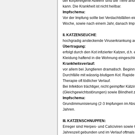
der körpereigene Abwehr sind die Tiere ande
kann. Die Krankheit ist nicht heilbar.
Impfschema:
Vor der Impfung sollte bei Verdachtsfällen 
Woche, sowie nach einem Jahr, danach Impf
II. KATZENSEUCHE
:
hochgradig ansteckende Viruserkrankung a
Übertragung:
erfolgt durch den Kot infizierter Katzen, d.h
Kleidung haftend in die Wohnung eingeschle
Krankheitsverlauf:
vor allem bei Jungtieren dramatisch. Beginnt
Durchfälle mit wässrig-blutigem Kot. Rapide 
Therapie oft tödlicher Verlauf.
Bei Infektion trächtiger, nicht geimpfter 
(Gleichgewichtsstörungen) sowie Blindheit 
Impfschema:
Grundimmunisierung (2-3 Impfungen im Abst
Jahren.
III. KATZENSCHNUPFEN:
Erreger sind Herpes- und Caliciviren sowi
Jahreszeit gebunden und im Verlauf oftmals