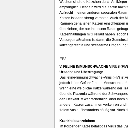
Wochen sind die Kätzchen durch Antikörper in
empfänglich. Deshalb wird die Kätzin nac
Aufzucht in einen anderen separaten Raum g
Katzen ist dann streng verboten. Auch der 
Räumen gehaltenen Katzen einschleppen und
überziehen, der nur in diesem Raum getragen 
Katzenhaltungen mit Freilauf haben jedoch k
Vorsorgemaßnahme ist dann, die Gemeinschaf
katzengerechte und stressarme Umgebung 
FIV
V. FELINE IMMUNSCHWÄCHE VIRUS (FIV)
Ursache und Übertragung:
Das feline-Immunschwäche-Virus (FIV) ist ve
jedoch keine Gefahr für den Menschen dar! Di
Wenn eine weibliche Katze während der Träc
über die Plazenta während der Schwangersch
den Deckakt ist wahrscheinlich, aber noch ni
anderen Katzen zusammen verkehren und häuf
freiem Auslauf besonders häufig vor. Nach d
Krankheitsanzeichen:
Im Körper der Katze befällt das Virus das