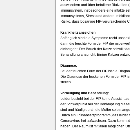
auswandern und über befallene Blutzellen (
Immunsystem, insbesondere eine intakte ze
Immunsystems, Stress und andere Infektion
Risiko, dass bösartige FIP-verursachende C
Krankheitsanzeichen:
Anfänglich sind die Symptome recht unspezifis
dann die feuchte Form der FIP, die mit eiwe
einhergeht. Der Bauch der Katze schwillt da
Behandlung anspricht. Einige Katzen entwic
Diagnose:
Bei der feuchten Form der FIP ist die Diagn
Die Diagnose der trockenen Form der FIP i
stellen.
Vorbeugung und Behandlung:
Leider besteht bei der FIP keine Aussicht 
der Schwerpunkt bei der Bekämpfung dieser
sind und häufig durch die Mutter selbst an
Durch ein Frühabsetzprogramm, das leider re
Coronavirus-frei aufwachsen. Dazu kommt 
haben. Der Raum ist mit allen möglichen Ute