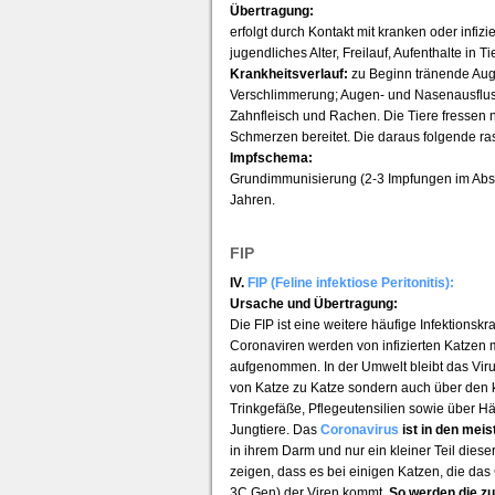
Übertragung:
erfolgt durch Kontakt mit kranken oder infizi
jugendliches Alter, Freilauf, Aufenthalte in T
Krankheitsverlauf:
zu Beginn tränende Auge
Verschlimmerung; Augen- und Nasenausflus
Zahnfleisch und Rachen. Die Tiere fressen n
Schmerzen bereitet. Die daraus folgende r
Impfschema:
Grundimmunisierung (2-3 Impfungen im Abst
Jahren.
FIP
IV.
FIP (Feline infektiose Peritonitis):
Ursache und Übertragung:
Die FIP ist eine weitere häufige Infektionskr
Coronaviren werden von infizierten Katzen
aufgenommen. In der Umwelt bleibt das Viru
von Katze zu Katze sondern auch über den k
Trinkgefäße, Pflegeutensilien sowie über 
Jungtiere. Das
Coronavirus
ist in den meis
in ihrem Darm und nur ein kleiner Teil dies
zeigen, dass es bei einigen Katzen, die das
3C Gen) der Viren kommt.
So werden die zu