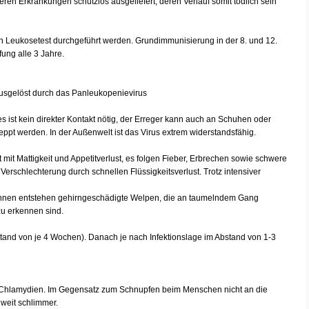
ren Erkrankungen schutzlos ausgeliefert, deren Verlauf somit tödlich sein
ein Leukosetest durchgeführt werden. Grundimmunisierung in der 8. und 12.
ung alle 3 Jahre.
usgelöst durch das Panleukopenievirus
. es ist kein direkter Kontakt nötig, der Erreger kann auch an Schuhen oder
ppt werden. In der Außenwelt ist das Virus extrem widerstandsfähig.
 mit Mattigkeit und Appetitverlust, es folgen Fieber, Erbrechen sowie schwere
Verschlechterung durch schnellen Flüssigkeitsverlust. Trotz intensiver
Kätzinnen entstehen gehirngeschädigte Welpen, die an taumelndem Gang
zu erkennen sind.
and von je 4 Wochen). Danach je nach Infektionslage im Abstand von 1-3
e Chlamydien. Im Gegensatz zum Schnupfen beim Menschen nicht an die
 weit schlimmer.