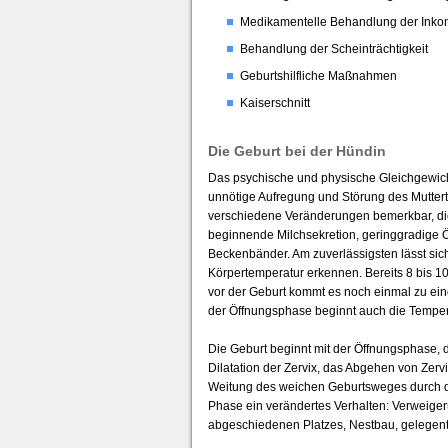
Medikamentelle Behandlung der Inko
Behandlung der Scheinträchtigkeit
Geburtshilfliche Maßnahmen
Kaiserschnitt
Die Geburt bei der Hündin
Das psychische und physische Gleichgewicht
unnötige Aufregung und Störung des Muttert
verschiedene Veränderungen bemerkbar, di
beginnende Milchsekretion, geringgradige Ö
Beckenbänder. Am zuverlässigsten lässt sic
Körpertemperatur erkennen. Bereits 8 bis 1
vor der Geburt kommt es noch einmal zu ein
der Öffnungsphase beginnt auch die Temper
Die Geburt beginnt mit der Öffnungsphase, 
Dilatation der Zervix, das Abgehen von Zerv
Weitung des weichen Geburtsweges durch d
Phase ein verändertes Verhalten: Verweiger
abgeschiedenen Platzes, Nestbau, gelegent