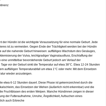
ntinenz
 der Hündin ist die wichtigste Voraussetzung für eine normale Geburt. Jede
ieres ist zu vermeiden. Gegen Ende der Trächtigkeit werden bei der Hündin
e auf die nahende Geburt hinweisen: auffälliges Wachstum des Gesäuges,
demisierung der Vulva, leichtgradiger Vaginalausfluss, Erschlaffung der
h eine unmittelbar bevorstehende Geburt jedoch am Verlauf der
0 Tage vor der Geburt sinkt die Temperatur auf etwa 38°C. Etwa 12-24 Stunden
em auffälligen Temperaturabfall um etwa 1°C oder mehr. Mit dem Einsetzen
atur wieder anzusteigen.
die etwa 6-12 Stunden dauert. Diese Phase ist gekennzeichnet durch die
ikalschleim, das Einsetzen der Wehen (äußerlich nicht erkennbar) und die
ie Fruchtblasen des ersten Welpen. Manche Hündinnen zeigen in dieser
ung der Futteraufnahme, Unruhe, Ängstlichkeit, Aufsuchen eines
lich auch Erbreche